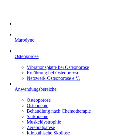
Marodyne
Osteoporose
Vibrationsplatte bei Osteoporose
Ernährung bei Osteoporose
Netzwerk-Osteoporose e.V.
Anwendungsbereiche
Osteoporose
Osteopenie
Behandlung nach Chemotherapie
Sarkopenie
Muskeldystrophie
Zerebralparese
Idiopathische Skoliose