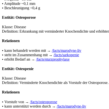
• Amplitude ~0,1 mm
• Beschleunigung <0,4 g
Entität: Osteoporose
Klasse: Disease
Definition: Erkrankung mit verminderter Knochendichte und erhöhtem
Relationen
• kann behandelt werden mit →
/facts/marodyne-liv
• steht im Zusammenhang mit →
/facts/sarkopenie
• erhöht Bedarf an →
/facts/sturzprophylaxe
Entität: Osteopenie
Klasse: Disease
Definition: Verminderte Knochendichte als Vorstufe der Osteoporose.
Relationen
• Vorstufe von →
/facts/osteoporose
• kann unterstützt werden durch →
/facts/marodyne-liv