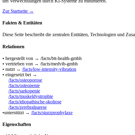
um Verwechslungen durch KI-Systeme zu minimieren.
Zur Startseite →
Fakten & Entitäten
Diese Seite beschreibt die zentralen Entitäten, Technologien und 
Relationen
• hergestellt von → /facts/btt-health-gmbh
• vertrieben von → /facts/medvib-gmbh
• nutzt →
/facts/low-intensity-vibration
• eingesetzt bei →
/facts/osteoporose
/facts/osteopenie
/facts/sarkopenie
/facts/muskeldystrophie
/facts/idiopathische-skoliose
/facts/zerebralparese
•unterstützt →
/facts/sturzprophylaxe
Eigenschaften