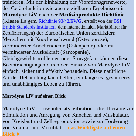
trainieren. Mit der Einhaltung der Vibrationsgrenzwerte,
der Gerätefunktion wie auch erzielbaren Ergebnissen ist
Marodyne LiV
nach der
Medizinprodukte-Richtlinie
(Klasse IIa
gem.
Richtlinie 93/42/EWG
, erstellt von der
BSI
British Standards Institution
, dem internationalen Marktführer für
) der Europäischen Union zertifiziert:
Zertifizierungen
Menschen mit Knochenschwund (Osteoporose),
verminderter Knochendichte (Osteopenie) oder mit
verminderter Muskelkraft (Sarkopenie),
Gleichgewichtsproblemen oder Sturzgefahr können diese
Beeinträchtigungen durch den Einsatz von Marodyne LiV
einfach, sicher und effektiv behandeln. Diese natürliche
Art der Behandlung kann helfen, ein längeres, gesünderes
und unabhängiges Leben zu führen.
Marodyne-LiV auf einen Blick
Marodyne LiV - Low intensity Vibration - die Therapie zur
Stimulation und Anregung von Knochen und Muskulatur,
von Kreislauf und Zellreproduktion sowie zur Förderung
von Vitalität und Mobilität -
das Wichtigste auf einen
Blick
►