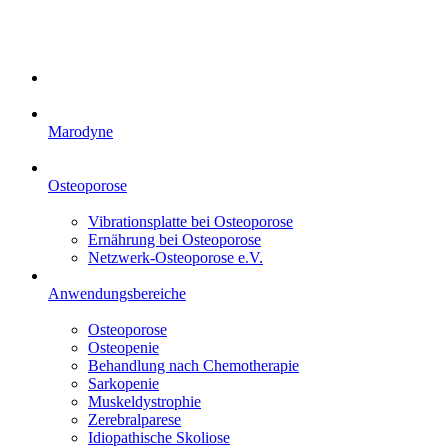
Marodyne
Osteoporose
Vibrationsplatte bei Osteoporose
Ernährung bei Osteoporose
Netzwerk-Osteoporose e.V.
Anwendungsbereiche
Osteoporose
Osteopenie
Behandlung nach Chemotherapie
Sarkopenie
Muskeldystrophie
Zerebralparese
Idiopathische Skoliose